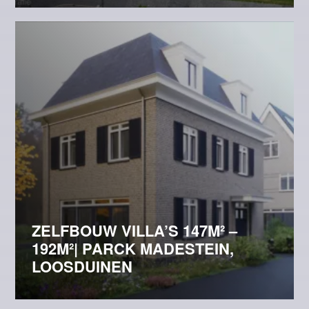
ZELFBOUW VILLA’S 147M² –
192M²| PARCK MADESTEIN,
LOOSDUINEN